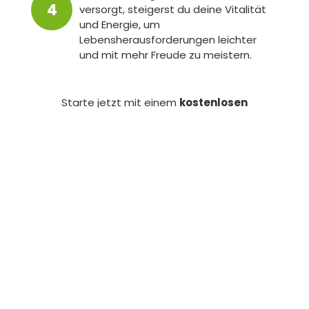
versorgt, steigerst du deine Vitalität
und Energie, um
Lebensherausforderungen leichter
und mit mehr Freude zu meistern.
Starte jetzt mit einem
kostenlosen
Kennenlern-Gespräch
durch unseren
Terminkalender. Gemeinsam erschließen wir
den Weg zu deiner optimalen Gesundheit und
Zufriedenheit.
Jetzt kostenfreie Beratung sichern!