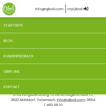
info@qiboli.com
myQiboli
STARTSEITE
Datenschutz
BLOG
KUNDENFEEDBACK
In dieser Datenschutzerklärung informieren wir
Sie über die Verarbeitung Ihrer
ÜBER UNS
personenbezogenen Daten.
VERANTWORTLICH
KONTAKT
Christina Schnitzler, Praxis für
Ernährungsberatung, Ottenschlagerstraße 15,
3622 Mühldorf, Österreich,
info@qiboli.com
, 0664
/ 460 68 10